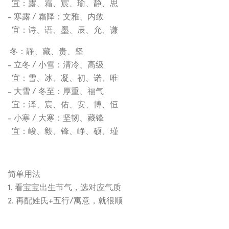
宜：露、霜、宸、瑜、静、思
- 寒露 / 霜降：文雅、内敛
宜：诗、语、墨、辰、允、谦
冬：静、藏、贵、坚
- 立冬 / 小雪：清冷、高级
宜：雪、冰、凝、初、诺、唯
- 大雪 / 冬至：厚重、福气
宜：泽、宸、佑、安、博、恒
- 小寒 / 大寒：坚韧、藏锋
宜：峻、毅、锋、峥、硕、瑾
简单用法
1. 看宝宝出生节气，选对应气质
2. 再配姓氏+五行/寓意，就很顺