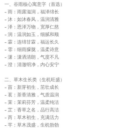
一、谷雨核心寓意字（首选）
- 雨：雨露滋润，福泽绵长
- 沐：如沐春风，温润清雅
- 泽：恩泽万物，宽厚仁慈
- 润：温润如玉，细腻和顺
- 霖：连绵甘霖，福运长久
- 霏：细雨朦胧，温柔诗意
- 潇：潇洒清朗，气度不凡
- 澄：清澈明净，内心安宁
二、草木生长类（生机旺盛）
- 苗：新芽初生，茁壮成长
- 茗：茶香清雅，气质温润
- 茉：茉莉芬芳，温柔纯洁
- 芷：香草之名，品行高洁
- 芮：草木初生，充满活力
- 芊：草木茂盛，生机勃勃