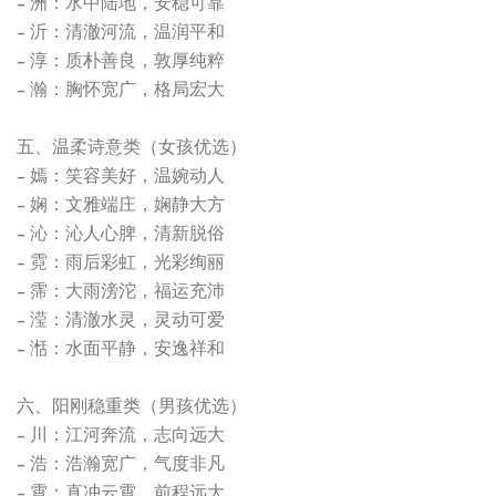
- 洲：水中陆地，安稳可靠
- 沂：清澈河流，温润平和
- 淳：质朴善良，敦厚纯粹
- 瀚：胸怀宽广，格局宏大
五、温柔诗意类（女孩优选）
- 嫣：笑容美好，温婉动人
- 娴：文雅端庄，娴静大方
- 沁：沁人心脾，清新脱俗
- 霓：雨后彩虹，光彩绚丽
- 霈：大雨滂沱，福运充沛
- 滢：清澈水灵，灵动可爱
- 湉：水面平静，安逸祥和
六、阳刚稳重类（男孩优选）
- 川：江河奔流，志向远大
- 浩：浩瀚宽广，气度非凡
- 霄：直冲云霄，前程远大