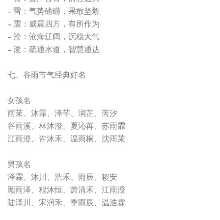
- 雷：气势磅礴，果敢坚毅
- 震：威震四方，有所作为
- 沧：沧海辽阔，沉稳大气
- 浚：疏通水道，智慧通达
七、谷雨节气经典好名
女孩名
雨茉、沐霏、泽芊、润芷、芮汐
谷雨溪、林沐澄、夏沁苒、苏雨霏
江雨澄、许沐禾、温雨桐、沈雨茉
男孩名
泽霖、沐川、浩禾、雨辰、稷安
顾雨泽、程沐恒、萧清禾、江雨澄
陆泽川、宋润禾、季雨辰、温浩霖