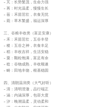
- 芃：长势繁茂，生命力强
- 苒：时光温柔，慢慢生长
- 莜：禾苗茁壮，衣食无忧
- 菀：草木繁盛，福运深厚
三、谷粮丰收类（富足安康）
- 禾：禾苗茁壮，五谷丰登
- 稷：五谷之神，衣食丰足
- 稻：丰收吉祥，生活安稳
- 粟：颗粒饱满，富足有余
- 稔：谷物成熟，丰收顺遂
- 畴：田地丰饶，根基稳固
四、清朗温润类（大气好听）
- 清：清明澄澈，品行端正
- 涵：内涵深厚，包容大度
- 汐：晚潮温柔，灵动柔和