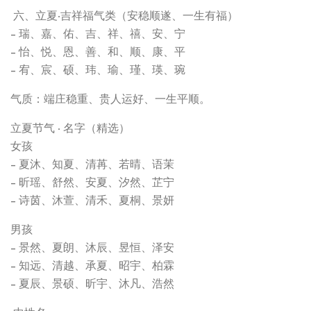
六、立夏·吉祥福气类（安稳顺遂、一生有福）
- 瑞、嘉、佑、吉、祥、禧、安、宁
- 怡、悦、恩、善、和、顺、康、平
- 宥、宸、硕、玮、瑜、瑾、瑛、琬
气质：端庄稳重、贵人运好、一生平顺。
立夏节气 · 名字（精选）
女孩
- 夏沐、知夏、清苒、若晴、语茉
- 昕瑶、舒然、安夏、汐然、芷宁
- 诗茵、沐萱、清禾、夏桐、景妍
男孩
- 景然、夏朗、沐辰、昱恒、泽安
- 知远、清越、承夏、昭宇、柏霖
- 夏辰、景硕、昕宇、沐凡、浩然