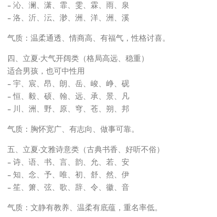
- 沁、澜、潇、霏、雯、霖、雨、泉
- 洛、沂、沄、渺、洲、洋、洲、溪
气质：温柔通透、情商高、有福气，性格讨喜。
四、立夏·大气开阔类（格局高远、稳重）
适合男孩，也可中性用
- 宇、宸、昂、朗、岳、峻、峥、砚
- 恒、毅、硕、翰、远、承、景、凡
- 川、洲、野、原、穹、苍、朔、邦
气质：胸怀宽广、有志向、做事可靠。
五、立夏·文雅诗意类（古典书香、好听不俗）
- 诗、语、书、言、韵、允、若、安
- 知、念、予、唯、初、舒、然、伊
- 笙、箫、弦、歌、辞、令、徽、音
气质：文静有教养、温柔有底蕴，重名率低。