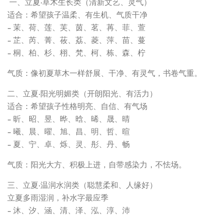
一、立夏·草木生长类（清新文艺、灵气）
适合：希望孩子温柔、有生机、气质干净
- 茉、荷、莲、芙、茵、茗、苒、菲、萱
- 芷、芮、菁、莜、荔、菱、萍、苗、蔓
- 桐、柏、杉、栩、梵、柯、栋、森、柠
气质：像初夏草木一样舒展、干净、有灵气，书卷气重。
二、立夏·阳光明媚类（开朗阳光、有活力）
适合：希望孩子性格明亮、自信、有气场
- 昕、昭、昱、晔、晗、晞、晟、晴
- 曦、晨、曜、旭、昌、明、哲、暄
- 夏、宁、卓、烁、灵、彤、丹、畅
气质：阳光大方、积极上进，自带感染力，不怯场。
三、立夏·温润水润类（聪慧柔和、人缘好）
立夏多雨湿润，补水字最应季
- 沐、汐、涵、清、泽、泓、淳、沛