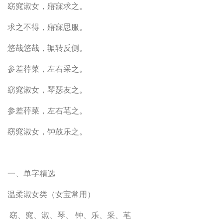
窈窕淑女，寤寐求之。
求之不得，寤寐思服。
悠哉悠哉，辗转反侧。
参差荇菜，左右采之。
窈窕淑女，琴瑟友之。
参差荇菜，左右芼之。
窈窕淑女，钟鼓乐之。
一、单字精选
温柔淑女类（女宝常用）
窈、窕、淑、琴、 钟、乐、采、芼